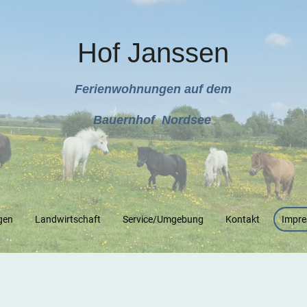
Hof Janssen
Ferienwohnungen auf dem
Bauernhof Nordsee
gen
Landwirtschaft
Service/Umgebung
Kontakt
Impre